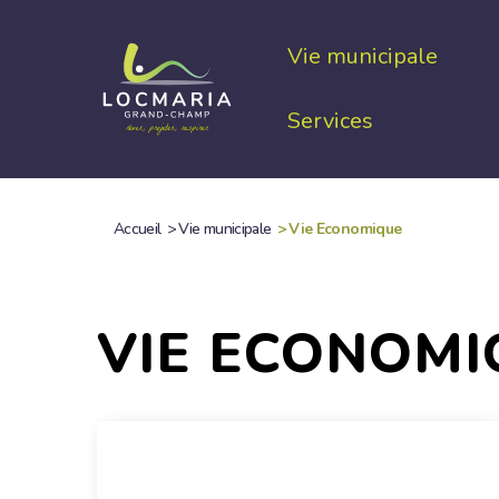
Aller
au
Vie municipale
contenu
principal
Services
Accueil
>
Vie municipale
>
Vie Economique
FIL
D'ARIANE
VIE ECONOMI