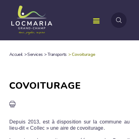
Aller
au
contenu
principal
Accueil
>
Services
>
Transports
>
Covoiturage
FIL
D'ARIANE
COVOITURAGE
Depuis 2013, est à disposition sur la commune au
lieu-dit « Collec » une aire de covoiturage.