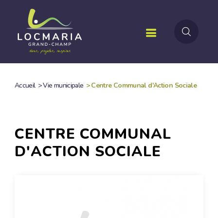
Aller
au
contenu
principal
Accueil
>
Vie municipale
>
Centre Communal d'Action Sociale
FIL
D'ARIANE
CENTRE COMMUNAL
D'ACTION SOCIALE