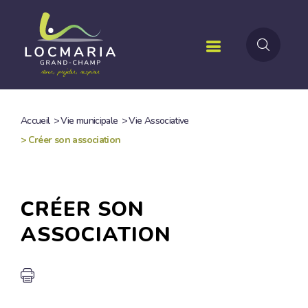
Aller
au
contenu
principal
Accueil
>
Vie municipale
>
Vie Associative
FIL
>
Créer son association
D'ARIANE
CRÉER SON
ASSOCIATION