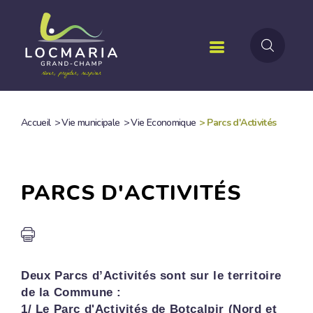
Aller
au
contenu
principal
Accueil
>
Vie municipale
>
Vie Economique
>
Parcs d'Activités
FIL
D'ARIANE
PARCS D'ACTIVITÉS
Deux Parcs d’Activités sont sur le territoire
de la Commune :
1/ Le Parc d'Activités de Botcalpir (Nord et