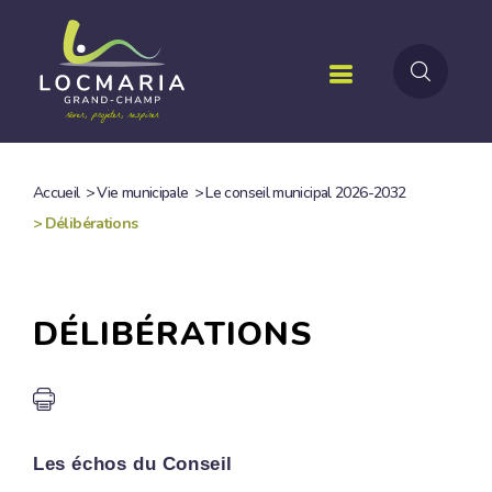
Aller
au
contenu
principal
Accueil
>
Vie municipale
>
Le conseil municipal 2026-2032
FIL
>
Délibérations
D'ARIANE
DÉLIBÉRATIONS
Les échos du Conseil