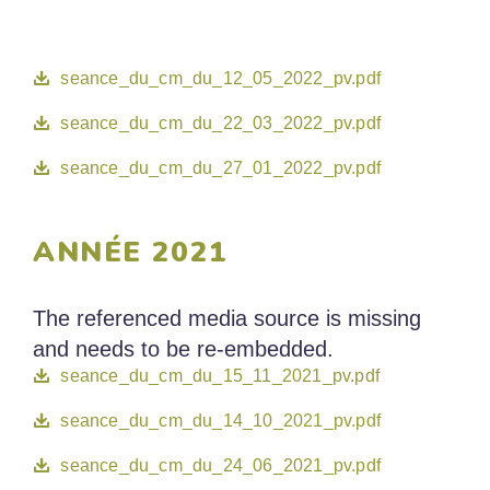
seance_du_cm_du_12_05_2022_pv.pdf
seance_du_cm_du_22_03_2022_pv.pdf
seance_du_cm_du_27_01_2022_pv.pdf
ANNÉE 2021
The referenced media source is missing
and needs to be re-embedded.
seance_du_cm_du_15_11_2021_pv.pdf
seance_du_cm_du_14_10_2021_pv.pdf
seance_du_cm_du_24_06_2021_pv.pdf