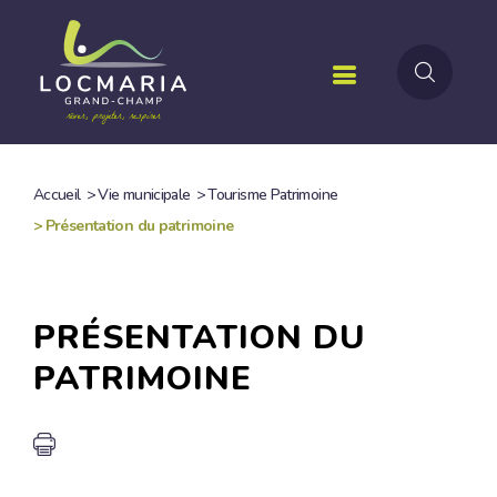
Aller
au
contenu
principal
Accueil
>
Vie municipale
>
Tourisme Patrimoine
FIL
>
Présentation du patrimoine
D'ARIANE
PRÉSENTATION DU
PATRIMOINE