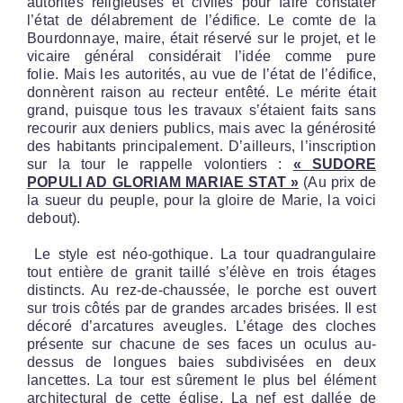
autorités religieuses et civiles pour faire constater
l’état de délabrement de l’édifice. Le comte de la
Bourdonnaye, maire, était réservé sur le projet, et le
vicaire général considérait l’idée comme pure
folie. Mais les autorités, au vue de l’état de l’édifice,
donnèrent raison au recteur entêté. Le mérite était
grand, puisque tous les travaux s’étaient faits sans
recourir aux deniers publics, mais avec la générosité
des habitants principalement. D’ailleurs, l’inscription
sur la tour le rappelle volontiers :
« SUDORE
POPULI AD GLORIAM MARIAE STAT »
(Au prix de
la sueur du peuple, pour la gloire de Marie, la voici
debout).
Le style est néo-gothique. La tour quadrangulaire
tout entière de granit taillé s’élève en trois étages
distincts. Au rez-de-chaussée, le porche est ouvert
sur trois côtés par de grandes arcades brisées. Il est
décoré d’arcatures aveugles. L’étage des cloches
présente sur chacune de ses faces un oculus au-
dessus de longues baies subdivisées en deux
lancettes. La tour est sûrement le plus bel élément
architectural de cette église. La nef est dallée de