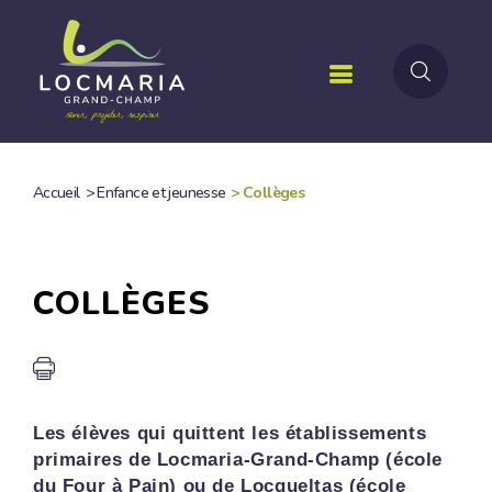
Aller
au
contenu
principal
Accueil
>
Enfance et jeunesse
>
Collèges
FIL
D'ARIANE
COLLÈGES
Les élèves qui quittent les établissements
primaires de Locmaria-Grand-Champ (école
du Four à Pain) ou de Locqueltas (école