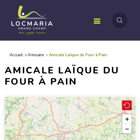
Aller
au
contenu
principal
Accueil
>
Annuaire
>
Amicale Laïque du Four à Pain
FIL
AMICALE LAÏQUE DU
D'ARIANE
FOUR À PAIN
+
−