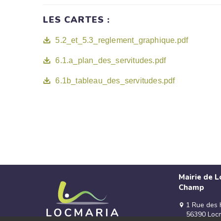
LES CARTES :
5.2_et_5.3_reglement_graphique.pdf
6.1.a_plan_des_servitudes.pdf
6.1b_tableau_des_servitudes.pdf
Mairie de 
Champ
1 Rue des 
56390 Loc