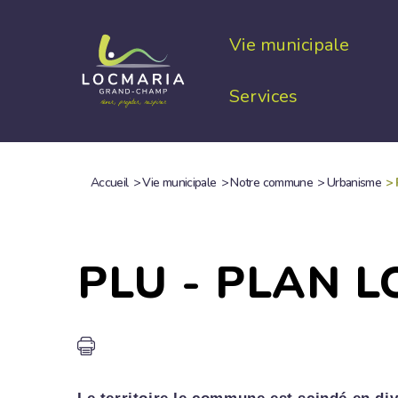
Aller
au
Vie municipale
contenu
principal
Services
Accueil
>
Vie municipale
>
Notre commune
>
Urbanisme
>
FIL
D'ARIANE
PLU - PLAN 